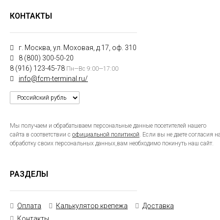
КОНТАКТЫ
г. Москва, ул. Моховая, д.17, оф. 310
8 (800) 300-50-20
8 (916) 123-45-78
Пн—Вс 9:00—17:00
info@fcm-terminal.ru/
Мы получаем и обрабатываем персональные данные посетителей нашего
сайта в соответствии с
официальной политикой
. Если вы не даете согласия н
обработку своих персональных данных,вам необходимо покинуть наш сайт.
РАЗДЕЛЫ
Оплата
Калькулятор крепежа
Доставка
Контакты