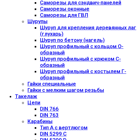
Саморезы для сэндвич-панелей
Саморезы оконные
Саморезы для ГВЛ
Шурупы
Шуруп для крепления деревянных лаг
(глухарь)
Шуруп по бетону (нагель)
Шуруп профильный с кольцом О-
образный
Шуруп профильный с крюком С-
образный
Шуруп профильный с костылем Г-
образный
Гайки специальные
Гайки с мелким шагом резьбы
Такелаж
Цепи
DIN 766
DIN 763
Карабины
Тип А с вертлюгом
DIN 5299 С