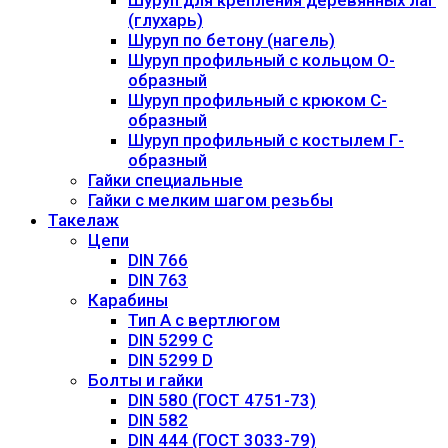
Шуруп для крепления деревянных лаг
(глухарь)
Шуруп по бетону (нагель)
Шуруп профильный с кольцом О-
образный
Шуруп профильный с крюком С-
образный
Шуруп профильный с костылем Г-
образный
Гайки специальные
Гайки с мелким шагом резьбы
Такелаж
Цепи
DIN 766
DIN 763
Карабины
Тип А с вертлюгом
DIN 5299 С
DIN 5299 D
Болты и гайки
DIN 580 (ГОСТ 4751-73)
DIN 582
DIN 444 (ГОСТ 3033-79)