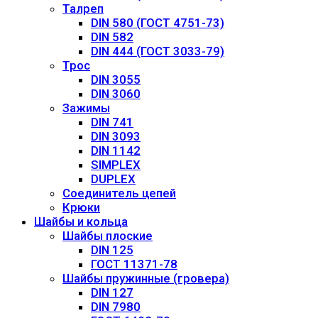
Талреп
DIN 580 (ГОСТ 4751-73)
DIN 582
DIN 444 (ГОСТ 3033-79)
Трос
DIN 3055
DIN 3060
Зажимы
DIN 741
DIN 3093
DIN 1142
SIMPLEX
DUPLEX
Соединитель цепей
Крюки
Шайбы и кольца
Шайбы плоские
DIN 125
ГОСТ 11371-78
Шайбы пружинные (гровера)
DIN 127
DIN 7980